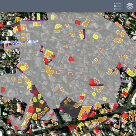
umatismale „Ion Stoia”