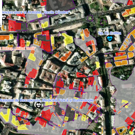
ardiovasculare al Armatei „Vasile Cândea”
Sp. Cl. Coltea
și Detaș. „Mihai Vodă”
l Național de Recuperare, Medicină Fizică și Balneologie