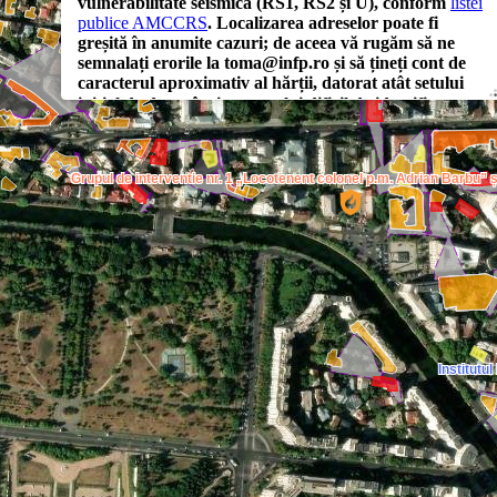
vulnerabilitate seismică (RS1, RS2 și U), conform
listei
publice AMCCRS
. Localizarea adreselor poate fi
greșită în anumite cazuri; de aceea vă rugăm să ne
Centrul Clinic de Urgență de Boli C
semnalați erorile la toma@infp.ro și să țineți cont de
caracterul aproximativ al hărții, datorat atât setului
inițial
de date
cât și procesului dificil de identificare a
adreselor. Sperăm ca împreună cu AMCCRS să avem
un set de date cu coordonate geografice precise în
curând.
Faptul că în anumite cartiere sunt blocuri
Grupul de interventie nr. 1 „Locotenent colonel p.m. Adrian Barbu” 
încadrate în RS2, U3 etc. poate însemna că, dacă ar fi
expertizate și alte clădiri de același tip, sunt șanse bune să
primească aceeași încadrare; cu toate astea, extrapolarea
nu funcționează mereu, existând diferențe între proiectele
clădirilor, execuție, exploatare, influența cutremurelor
anterioare și altele, care pot duce la încadrări ușor
diferite.
Clădirile mai puțin vulnerabile seismic de pe lista
AMCCRS (RS3 și RS4 + cele consolidate) urmează a fi
incluse pe hartă.
Vă invităm să fiți prudenți în interpretare,
căutând
să înțelegeți mai întâi caracteristicile datelor
Institutu
utilizate. La finalul acestei descrieri veți găsi o listă de
articole și linkuri utile care vă vor sprijini în acest demers.
Aplicația a fost dezvoltată
de către
Toma-Dănilă Dragoș
,
cercetător științific la Institutul Național de Cercetare-