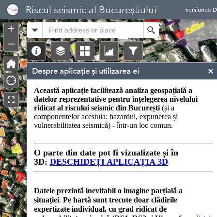
Header
Riscul seismic al Bucureștiului
versiunea 
Controller
+
All
Search
–
Despre aplicație și utilizarea ei
Această aplicație facilitează analiza geospațială a
datelor reprezentative pentru înțelegerea nivelului
ridicat al riscului seismic din București
(și a
componentelor acestuia: hazardul, expunerea și
vulnerabilitatea seismică) - într-un loc comun.
O parte din date pot fi vizualizate și în
3D:
DESCHIDEȚI APLICAȚIA 3D
Datele prezintă inevitabil o imagine parțială a
situației
.
Pe hartă sunt trecute doar clădirile
expertizate individual, cu grad ridicat de